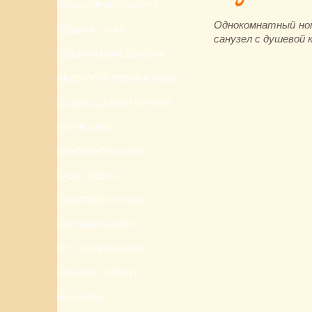
ПЛЯЖИ ПРИБРЕЖНОГО
Однокомнатный номе
ОТДЫХ В САКАХ
санузел с душевой 
ОТДЫХ НОВОФЕДОРОВКА
НЕДОРОГОЙ ОТДЫХ В КРЫМУ
ОТДЫХ С ДЕТЬМИ В КРЫМУ
ОТЕЛИ САКИ
ПАНСИОНАТЫ САКИ
БАЗЫ ОТДЫХА
САНАТОРИИ В САКАХ
ЧАСТНЫЙ СЕКТОР
ВСЕ ПРЕДЛОЖЕНИЯ
ЗАКАЗАТЬ ПУТЕВКУ
КОНТАКТЫ