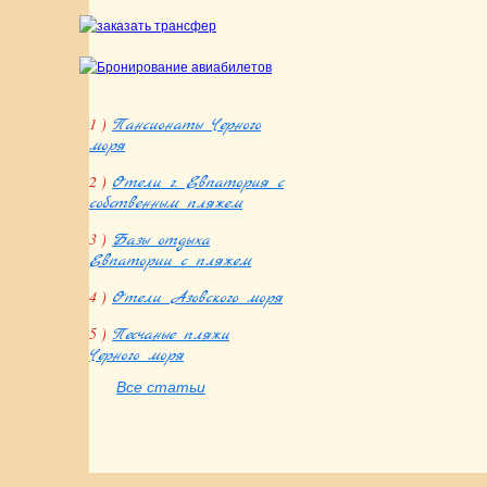
1 )
Пансионаты Черного
моря
2 )
Отели г. Евпатория с
собственным пляжем
3 )
Базы отдыха
Евпатории с пляжем
4 )
Отели Азовского моря
5 )
Песчаные пляжи
Черного моря
Все статьи